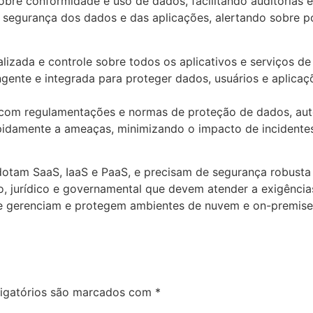
obre conformidade e uso de dados, facilitando auditorias
egurança dos dados e das aplicações, alertando sobre pote
alizada e controle sobre todos os aplicativos e serviços d
nte e integrada para proteger dados, usuários e aplicaçõ
 com regulamentações e normas de proteção de dados, auto
idamente a ameaças, minimizando o impacto de incidente
tam SaaS, IaaS e PaaS, e precisam de segurança robusta e
o, jurídico e governamental que devem atender a exigênci
 gerenciam e protegem ambientes de nuvem e on-premises
igatórios são marcados com
*