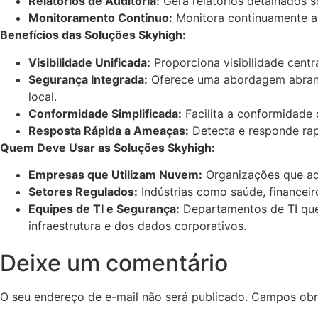
Relatórios de Auditoria:
Gera relatórios detalhados s
Monitoramento Contínuo:
Monitora continuamente a s
Benefícios das Soluções Skyhigh:
Visibilidade Unificada:
Proporciona visibilidade centr
Segurança Integrada:
Oferece uma abordagem abrange
local.
Conformidade Simplificada:
Facilita a conformidade
Resposta Rápida a Ameaças:
Detecta e responde rap
Quem Deve Usar as Soluções Skyhigh:
Empresas que Utilizam Nuvem:
Organizações que ado
Setores Regulados:
Indústrias como saúde, financeir
Equipes de TI e Segurança:
Departamentos de TI que
infraestrutura e dos dados corporativos.
Deixe um comentário
O seu endereço de e-mail não será publicado.
Campos obr